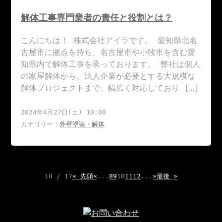
解体工事専門業者の責任と役割とは？
こんにちは！ 株式会社アイラです。 愛知県北名
古屋市に拠点を持ち、名古屋市や小牧市を含む愛
知県内で解体工事を承っております。 弊社は個人
の家屋解体から、法人企業が必要とする大規模な
解体プロジェクトまで、幅広く対応しており […]
2024年4月27日(土) 10:00
カテゴリー：
外壁塗装・解体
10 / 17
« 先頭
«
...
8
9
10
11
12
...
»
最後 »