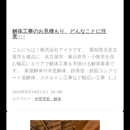
解体工事のお見積もり、どんなことに注
意･･･
こんにちは！株式会社アイラです。 愛知県北名古
屋市を拠点に、名古屋市・春日井市・小牧市を含
む幅広いエリアで解体工事を手掛ける解体業者で
す。 家屋解体や木造解体、鉄骨造・鉄筋コンクリ
ート造解体、スケルトン工事など幅広い工事 […]
2024年8月24日(土) 10:00
カテゴリー：
外壁塗装・解体