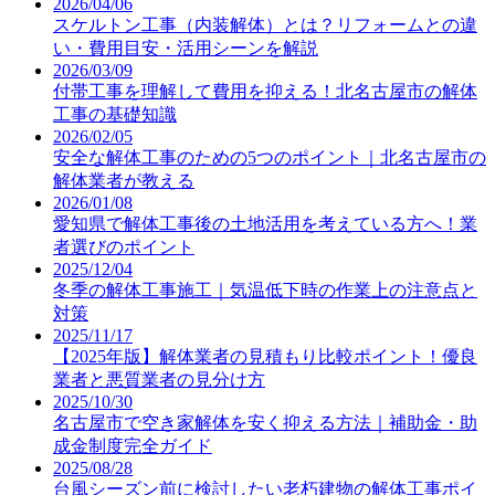
2026/04/06
スケルトン工事（内装解体）とは？リフォームとの違
い・費用目安・活用シーンを解説
2026/03/09
付帯工事を理解して費用を抑える！北名古屋市の解体
工事の基礎知識
2026/02/05
安全な解体工事のための5つのポイント｜北名古屋市の
解体業者が教える
2026/01/08
愛知県で解体工事後の土地活用を考えている方へ！業
者選びのポイント
2025/12/04
冬季の解体工事施工｜気温低下時の作業上の注意点と
対策
2025/11/17
【2025年版】解体業者の見積もり比較ポイント！優良
業者と悪質業者の見分け方
2025/10/30
名古屋市で空き家解体を安く抑える方法｜補助金・助
成金制度完全ガイド
2025/08/28
台風シーズン前に検討したい老朽建物の解体工事ポイ