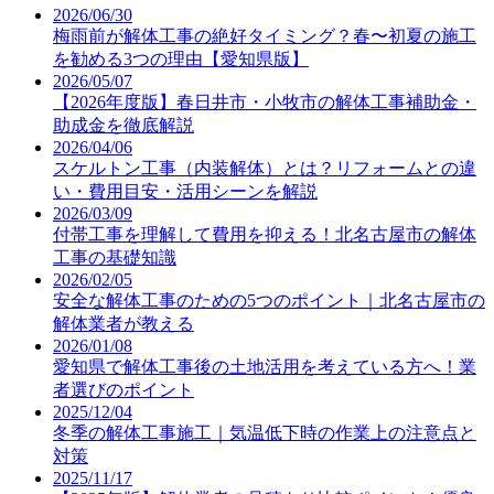
2026/06/30
梅雨前が解体工事の絶好タイミング？春〜初夏の施工
を勧める3つの理由【愛知県版】
2026/05/07
【2026年度版】春日井市・小牧市の解体工事補助金・
助成金を徹底解説
2026/04/06
スケルトン工事（内装解体）とは？リフォームとの違
い・費用目安・活用シーンを解説
2026/03/09
付帯工事を理解して費用を抑える！北名古屋市の解体
工事の基礎知識
2026/02/05
安全な解体工事のための5つのポイント｜北名古屋市の
解体業者が教える
2026/01/08
愛知県で解体工事後の土地活用を考えている方へ！業
者選びのポイント
2025/12/04
冬季の解体工事施工｜気温低下時の作業上の注意点と
対策
2025/11/17