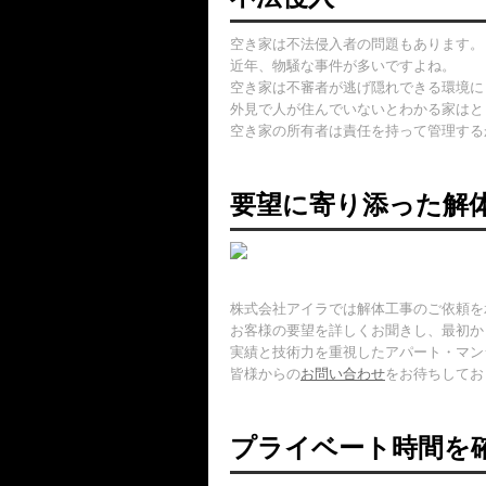
空き家は不法侵入者の問題もあります。
近年、物騒な事件が多いですよね。
空き家は不審者が逃げ隠れできる環境に
外見で人が住んでいないとわかる家はと
空き家の所有者は責任を持って管理する
要望に寄り添った解
株式会社アイラでは解体工事のご依頼を
お客様の要望を詳しくお聞きし、最初か
実績と技術力を重視したアパート・マン
皆様からの
お問い合わせ
をお待ちしてお
プライベート時間を