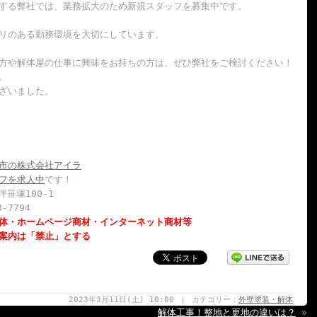
する弊社では、業務拡大のため新規スタッフを募集中です。
リのある勤務環境を大切にしています。
方や解体屋の仕事に興味をお持ちの方は、ぜひ弊社をご検討ください！
。
ざいました。
市の株式会社アイラ
フを求人中
です！
坪笹塚100-1
8-7794
体・ホームページ商材・インターネット商材等
案内は「禁止」とする
2023年3月11日(土) 10:00 ｜ カテゴリー：
外壁塗装・解体
解体工事！整地と更地の違いは？
»