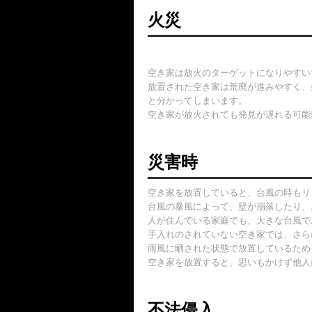
火災
空き家は放火のターゲットになりやすい
放置された空き家は荒廃が進みやすく、
と分かってしまいます。
空き家が放火されても発見が遅れる可能
災害時
空き家を放置していると、台風の時もリ
台風の暴風によって、壁が崩落したり、
人が住んでいる家庭でも、大きな台風で
手入れのされていない空き家では、さら
雨風に晒された状態で放置しているため
空き家を放置すると、思いもかけず他人
不法侵入