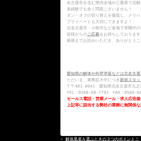
名古屋市を含む県内全域や三重県で活動
未経験でも全く問題ございません！
オン・オフの切り替えを徹底し、メリハ
プライベートも大切にできますよ！
北名古屋市・小牧市など各地で求職中の
皆様からの
ご応募
をお待ちしております
最後までお読みいただき、ありがとうご
愛知県の解体や外壁塗装などは北名古屋
ただいま、業務拡大中につき
新規スタッ
〒〒481-0041 愛知県北名古屋市九之
TEL：0568-68-7793 FAX：0568-6
セールス電話・営業メール・求人広告媒
上記等に該当する弊社の業務に無関係な
«
解体業者を選ぶときの３つのポイント！