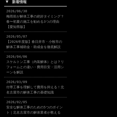
▼
新着情報
2026/06/30
梅雨前が解体工事の絶好タイミング？
春〜初夏の施工を勧める3つの理由
【愛知県版】
2026/05/07
【2026年度版】春日井市・小牧市の
解体工事補助金・助成金を徹底解説
2026/04/06
スケルトン工事（内装解体）とは？リ
フォームとの違い・費用目安・活用シ
ーンを解説
2026/03/09
付帯工事を理解して費用を抑える！北
名古屋市の解体工事の基礎知識
2026/02/05
安全な解体工事のための5つのポイン
ト｜北名古屋市の解体業者が教える