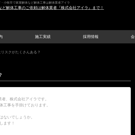
市・小牧市で家屋解体など解体工事は解体業者アイラ
内
施工実績
採用情報
会
はリスクがたくさんある？
？
業者、株式会社アイラです。
体工事を手掛けております。
はないでしょうか。
します！