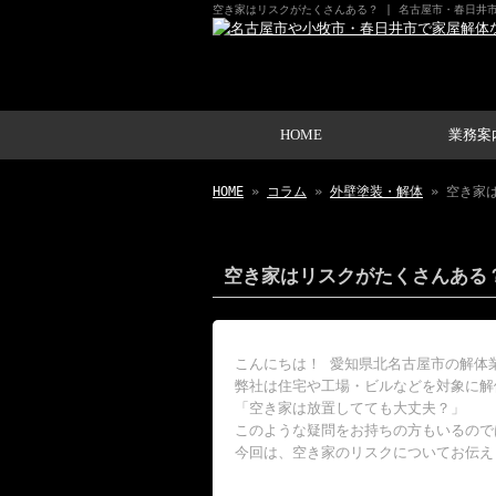
空き家はリスクがたくさんある？ | 名古屋市・春日井
HOME
業務案
HOME
»
コラム
»
外壁塗装・解体
» 空き家
空き家はリスクがたくさんある
こんにちは！ 愛知県北名古屋市の解体
弊社は住宅や工場・ビルなどを対象に解
「空き家は放置してても大丈夫？」
このような疑問をお持ちの方もいるので
今回は、空き家のリスクについてお伝え