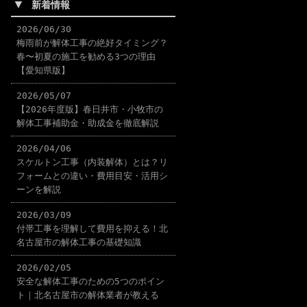
▼
新着情報
2026/06/30
梅雨前が解体工事の絶好タイミング？
春〜初夏の施工を勧める3つの理由
【愛知県版】
2026/05/07
【2026年度版】春日井市・小牧市の
解体工事補助金・助成金を徹底解説
2026/04/06
スケルトン工事（内装解体）とは？リ
フォームとの違い・費用目安・活用シ
ーンを解説
2026/03/09
付帯工事を理解して費用を抑える！北
名古屋市の解体工事の基礎知識
2026/02/05
安全な解体工事のための5つのポイン
ト｜北名古屋市の解体業者が教える