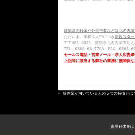
愛知県の解体や外壁塗装などは北名古屋
ただいま、業務拡大中につき
新規スタッ
〒〒481-0041 愛知県北名古屋市九之
TEL：0568-68-7793 FAX：0568-6
セールス電話・営業メール・求人広告媒
上記等に該当する弊社の業務に無関係な
«
解体業が向いている人の５つの特徴とは
家屋解体をは