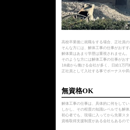
高校卒業後に就職をする場合、正社員の
そんな方には、解体工事の仕事がおすす
解体業はあまり学歴は重視されません。
そのような方には解体工事の仕事がおす
18歳から働ける会社が多く、日給1万
正社員として入社する事でボーナスや昇
無資格OK
解体工事の仕事は、具体的に何をしてい
しかし、その程度の知識レベルでも解体
初心者でも、現場に入ってから先輩スタ
資格取得支援制度がある会社もあるので