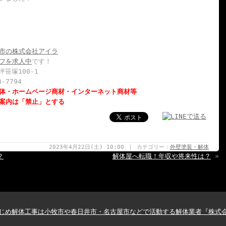
市の株式会社アイラ
フを求人中
です！
坪笹塚100-1
8-7794
体・ホームページ商材・インターネット商材等
案内は「禁止」とする
2023年4月22日(土) 10:00 ｜ カテゴリー：
外壁塗装・解体
？
解体屋へ転職！年収や将来性は？
»
じめ解体工事は小牧市や春日井市・名古屋市などで活動する解体業者『株式