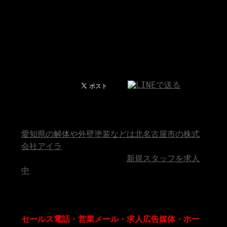
わせも、弊社にお任せくださいませ。
ご相談・ご依頼はお気軽にお問い合わせくださ
い。
最後までご覧いただきありがとうございました。
愛知県の解体や外壁塗装などは北名古屋市の株式
会社アイラ
ただいま、業務拡大中につき
新規スタッフを求人
中
です！
〒〒481-0041 愛知県北名古屋市九之坪笹塚
100-1
TEL：0568-68-7793 FAX：0568-68-7794
セールス電話・営業メール・求人広告媒体・ホー