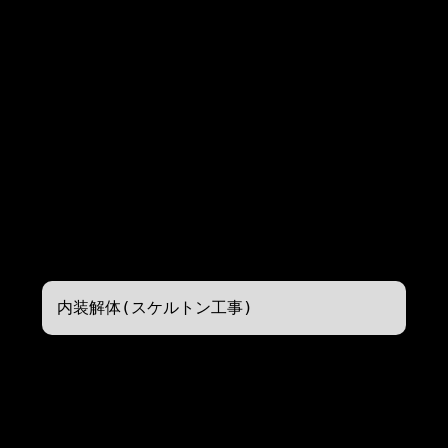
皆さまはいかがお過ごしでしょうか？
さて、今回は『店舗解体』をテーマに執筆いたし
ます。
店舗解体って何？
店舗解体は、閉店や契約満了・リニューアルなど
の事由により、店舗やテナントなどをビル・店舗
オーナー・管理会社さまに明け渡す際に行なう必
要がある原状回復作業の一つです。
内装部分を解体する工事のことをいいます。
内装解体(スケルトン工事)
弊社では内装を解体する工事、『内装解体(スケル
トン工事)』を請け負っております。
「住宅の基礎部分や柱、梁、外壁、屋根などの構
造部分以外をすべて取り換えてほしい！」
というご依頼に対応可能です。