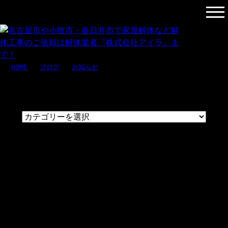
店舗解体は弊社にお任せください！ | 名古屋市・春日井市・小牧
市で家屋解体など解体工事は解体業者アイラ
HOME
»
ブログ
»
お知らせ
» 店舗解体は弊社にお任せください！
店舗解体は弊社にお任せください！
こんにちは！株式会社アイラです。
弊社は、愛知県北名古屋市に拠点を構え、愛知県
および三重県で解体工事などを手掛けておりま
す。
猛暑もようやく過ぎ去り、秋風の心地よい時節と
なってまいりましたね。