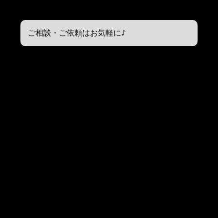
小規模な工事も喜んで承ります！
ご相談・ご依頼はお気軽に♪
「閉店することになったので、店舗解体を頼める
業者を探している」
「管理会社さまにテナントを受け渡さなくてはい
けないため、内装解体を依頼したい」
「さまざまな解体工事を取り扱うプロにお任せし
たい」
などとお考えでしたら、ぜひ弊社にご相談くださ
い。
お任せいただく一つひとつの現場に誠心誠意を尽
くし、安全かつ迅速な施工をご提供させていただ
きます。
「店舗解体に関する細かいことはよくわからない
ので、不動産オーナーさまと直接打ち合わせして
ほしい」
とお考えの方は、不動産オーナーさまとの打ち合