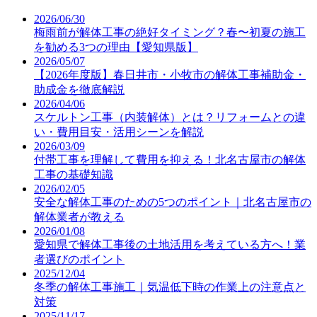
2026/06/30
梅雨前が解体工事の絶好タイミング？春〜初夏の施工
を勧める3つの理由【愛知県版】
2026/05/07
【2026年度版】春日井市・小牧市の解体工事補助金・
助成金を徹底解説
2026/04/06
スケルトン工事（内装解体）とは？リフォームとの違
い・費用目安・活用シーンを解説
2026/03/09
付帯工事を理解して費用を抑える！北名古屋市の解体
工事の基礎知識
2026/02/05
安全な解体工事のための5つのポイント｜北名古屋市の
解体業者が教える
2026/01/08
愛知県で解体工事後の土地活用を考えている方へ！業
者選びのポイント
2025/12/04
冬季の解体工事施工｜気温低下時の作業上の注意点と
対策
2025/11/17