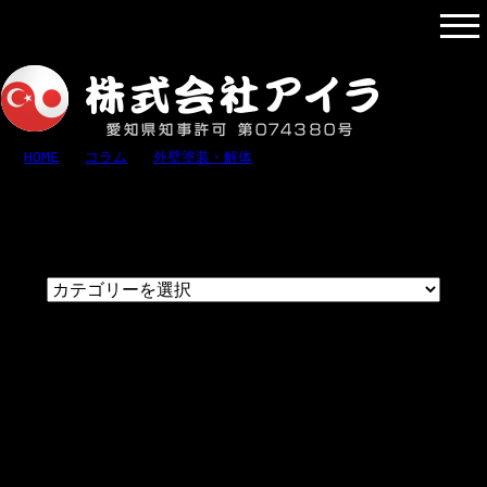
解体業者が語る現場での挑戦と工夫 | 名古屋市・春日井市・小牧
市で家屋解体など解体工事は解体業者アイラ
HOME
»
コラム
»
外壁塗装・解体
» 解体業者が語る現場での挑戦
と工夫
解体業者が語る現場での挑戦と工夫
こんにちは！株式会社アイラです。
愛知県北名古屋市を拠点に、愛知県を始め三重県
や岐阜県でも活動しております。
小規模な家屋解体から大規模な解体工事まで、お
客様の様々なニーズに応じた解体サービスを提供