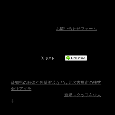
どこよりもスピーディーでクオリティの高いサー
ビスを提供することをお約束いたします。
プロフェッショナルな解体業者として、お客様か
らのご相談、ご質問に柔軟にお応えする体制を整
えておりますので、ぜひ
お問い合わせフォーム
か
らご連絡ください。
最後までご覧いただき、ありがとうございまし
た。
愛知県の解体や外壁塗装などは北名古屋市の株式
会社アイラ
ただいま、業務拡大中につき
新規スタッフを求人
中
です！
〒〒481-0041 愛知県北名古屋市九之坪笹塚
100-1