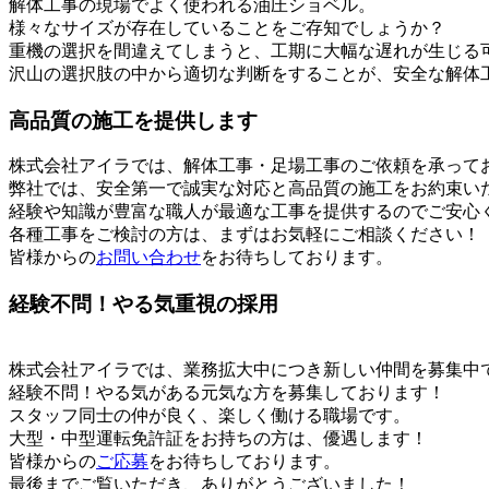
解体工事の現場でよく使われる油圧ショベル。
様々なサイズが存在していることをご存知でしょうか？
重機の選択を間違えてしまうと、工期に大幅な遅れが生じる
沢山の選択肢の中から適切な判断をすることが、安全な解体
高品質の施工を提供します
株式会社アイラでは、解体工事・足場工事のご依頼を承って
弊社では、安全第一で誠実な対応と高品質の施工をお約束い
経験や知識が豊富な職人が最適な工事を提供するのでご安心
各種工事をご検討の方は、まずはお気軽にご相談ください！
皆様からの
お問い合わせ
をお待ちしております。
経験不問！やる気重視の採用
株式会社アイラでは、業務拡大中につき新しい仲間を募集中
経験不問！やる気がある元気な方を募集しております！
スタッフ同士の仲が良く、楽しく働ける職場です。
大型・中型運転免許証をお持ちの方は、優遇します！
皆様からの
ご応募
をお待ちしております。
最後までご覧いただき、ありがとうございました！