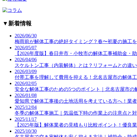
▼
新着情報
2026/06/30
梅雨前が解体工事の絶好タイミング？春〜初夏の施工を
2026/05/07
【2026年度版】春日井市・小牧市の解体工事補助金・
2026/04/06
スケルトン工事（内装解体）とは？リフォームとの違い
2026/03/09
付帯工事を理解して費用を抑える！北名古屋市の解体工
2026/02/05
安全な解体工事のための5つのポイント｜北名古屋市の
2026/01/08
愛知県で解体工事後の土地活用を考えている方へ！業者
2025/12/04
冬季の解体工事施工｜気温低下時の作業上の注意点と対
2025/11/17
【2025年版】解体業者の見積もり比較ポイント！優良
2025/10/30
名古屋市で空き家解体を安く抑える方法｜補助金・助成